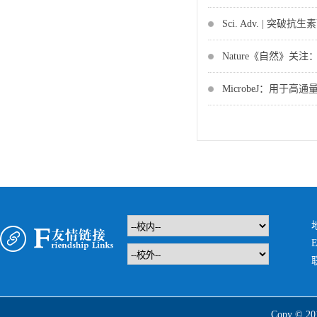
Sci. Adv. | 
Nature《自然》关
MicrobeJ：用于
E
Copy 