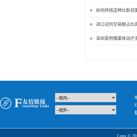
如何终结这种比新冠
进口试剂交易额占比
深圳首例噬菌体治疗
E
Copy 