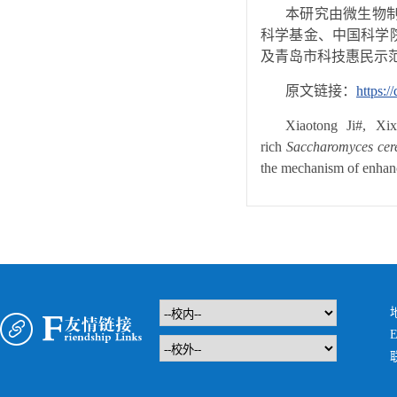
本研究由微生物
科学基金、中国科学
及青岛市科技惠民示
原文链接：
https:
Xiaotong Ji#, Xi
rich
Saccharomyces cer
the mechanism of enhan
E