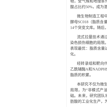
物，受气候和地理条
酸占比约50%，成为
微生物制造工程
酵母SC018（脂质
14个突变文库。随后
流式拉曼技术通过
染色损伤细胞的局限。
表现最优：脂质含量达
化。
经转录组和靶向
乙酰辅酶A和NAD
脂质的积累。
本研究不仅为微
局限，为“非模式产
础。未来，研究团队
肪酸的工业化生产，