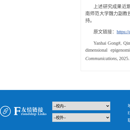
上述研究成果近
南师范大学魏力副教
持。
原文链接：
https:/
Yanhai Gong#, Qin
dimensional epigeno
Communications
, 2025.
E