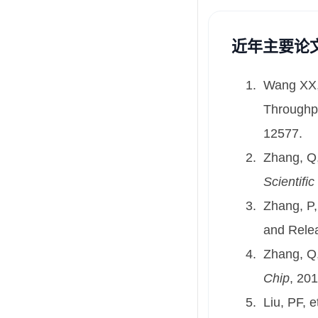
近年主要论
Wang XX, 
Throughpu
12577.
Zhang, Q,
Scientifi
Zhang, P, 
and Rele
Zhang, Q,
Chip
, 20
Liu, PF, e