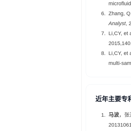
microflui
Zhang, Q,
Analyst
, 
Li,CY, et 
2015,140
Li,CY, et 
multi-sam
近年主要专
马波
，张
2013106