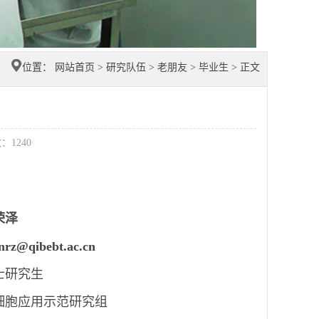
位置：
网站首页
>
研究队伍
>
老朋友
>
毕业生
> 正文
数：
1240
荣泽
nrz@qibebt.ac.cn
士研究生
细胞应用示范研究组