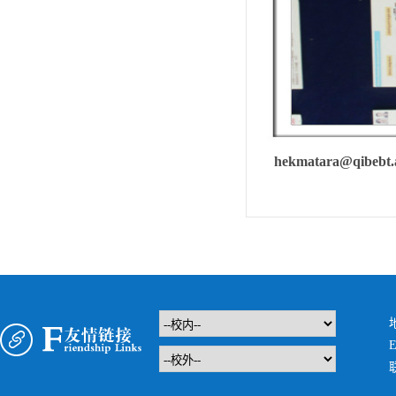
hekmatara@qibebt.a
E