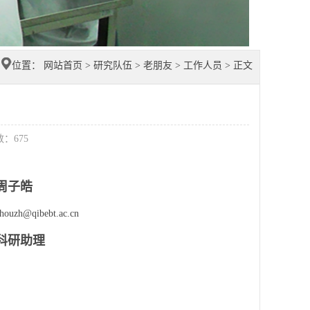
位置：
网站首页
>
研究队伍
>
老朋友
>
工作人员
> 正文
数：
675
周子皓
houzh@qibebt.ac.cn
科研助理