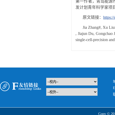
第一作者，青岛能源
发计划青年科学家项
原文链接：
https:/
Jia Zhang#, Xu Li
, Jiajun Du, Gongchao 
single-cell-precision a
E
Copy 