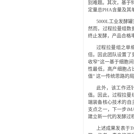
别难题。其次，基于特征
定量总PHA含量及其
5000L工业发
然而，过程拉曼组数据则
终止发酵，产品合格
过程拉曼组之单
倍。因此团队设置了变
收窄”这一基于细胞间
性最低，高产细胞占比
值” 这一传统思路的
此外，该工作还
值。因此，过程拉曼
端装备核心技术的自
支点之一，下一步i
建立新一代的发酵过
上述成果发表于
T