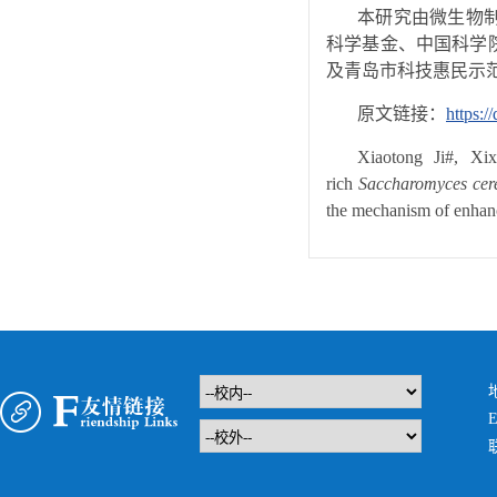
本研究由微生物
科学基金、中国科学
及青岛市科技惠民示
原文链接：
https:
Xiaotong Ji#, Xi
rich
Saccharomyces cer
the mechanism of enhan
E