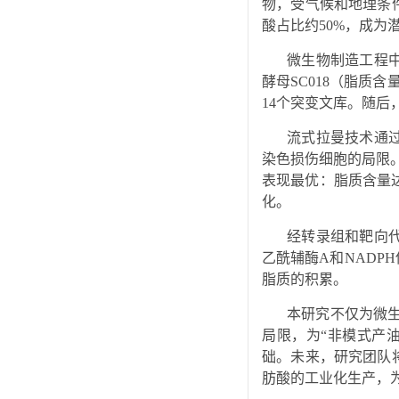
物，受气候和地理条
酸占比约50%，成为
微生物制造工程
酵母SC018（脂质
14个突变文库。随后
流式拉曼技术通过
染色损伤细胞的局限。
表现最优：脂质含量达
化。
经转录组和靶向
乙酰辅酶A和NAD
脂质的积累。
本研究不仅为微
局限，为“非模式产
础。未来，研究团队
肪酸的工业化生产，